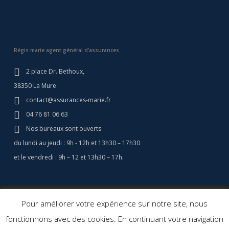
Régis marie agent général d’assurances
2 place Dr. Bethoux,
38350 La Mure
contact@assurances-marie.fr
04 76 81 06 63
Nos bureaux sont ouverts
du lundi au jeudi : 9h - 12h et 13h30 – 17h30
et le vendredi : 9h – 12 et 13h30 – 17h.
© 2026 Assurances Marie - Assurance Camping Car - Régis Marie
Pour améliorer votre expérience sur notre site, nous
Assurances. Agent général d'assurance.
Création site web: Agence
fonctionnons avec des cookies. En continuant votre navigation
Cerf à Lunettes