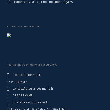
déclaration à la CNIL. Voir nos
mentions légales
.
Nous suivre sur Facebook
Régis marie agent général d’assurances
2 place Dr. Bethoux,
38350 La Mure
contact@assurances-marie.fr
04 76 81 06 63
Nos bureaux sont ouverts
du lundi au jeudi : 9h - 12h et 13h30 – 17h30