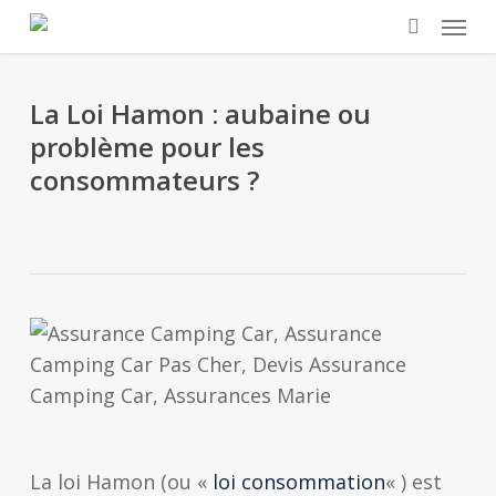
Skip
Menu
to
search
main
content
La Loi Hamon : aubaine ou
problème pour les
consommateurs ?
La loi Hamon (ou «
loi consommation
« ) est