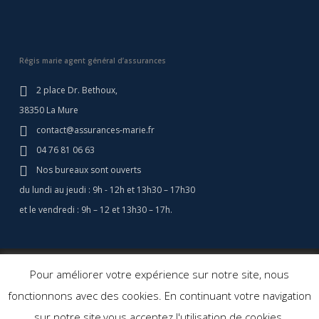
Régis marie agent général d’assurances
2 place Dr. Bethoux,
38350 La Mure
contact@assurances-marie.fr
04 76 81 06 63
Nos bureaux sont ouverts
du lundi au jeudi : 9h - 12h et 13h30 – 17h30
et le vendredi : 9h – 12 et 13h30 – 17h.
© 2026 Assurances Marie - Assurance Camping Car - Régis Marie
Pour améliorer votre expérience sur notre site, nous
Assurances. Agent général d'assurance.
Création site web: Agence
fonctionnons avec des cookies. En continuant votre navigation
Cerf à Lunettes
sur notre site,vous acceptez l'utilisation de cookies.