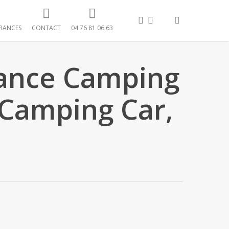
FACEBOOK
LINKEDIN
search
RANCES
CONTACT
04 76 81 06 63
rance Camping
 Camping Car,