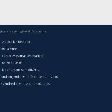
gis marie agent général d’assurances
2 place Dr. Bethoux,
350 La Mure
contact@assurances-marie.fr
04 76 81 06 63
Nos bureaux sont ouverts
 lundi au jeudi : 9h - 12h et 13h30 – 17h30
 le vendredi : 9h – 12 et 13h30 – 17h.