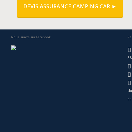
DEVIS ASSURANCE CAMPING CAR ►
Nous suivre sur Facebook
Ré
38
du
et