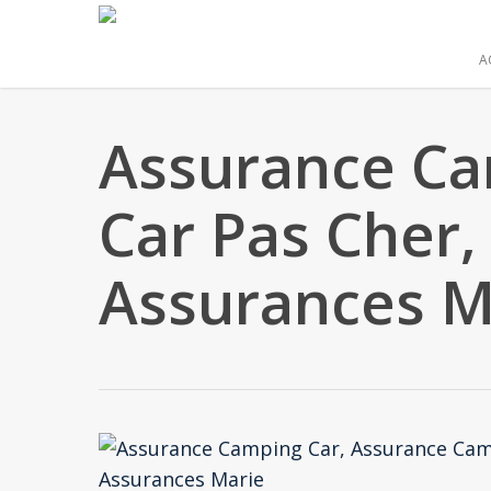
Skip
to
A
main
content
Assurance Ca
Car Pas Cher,
Assurances M