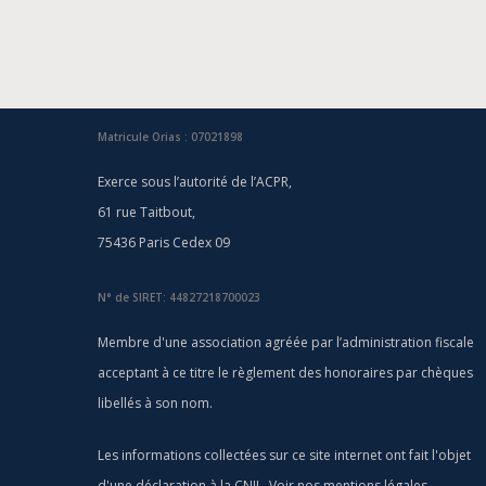
Matricule Orias : 07021898
Exerce sous l’autorité de l’ACPR,
61 rue Taitbout,
75436 Paris Cedex 09
N° de SIRET: 44827218700023
Membre d'une association agréée par l’administration fiscale
acceptant à ce titre le règlement des honoraires par chèques
libellés à son nom.
Les informations collectées sur ce site internet ont fait l'objet
d'une déclaration à la CNIL. Voir nos
mentions légales
.