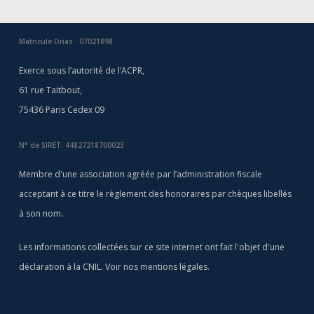
Matricule Orias : 07021898
Exerce sous l’autorité de l’ACPR,
61 rue Taitbout,
75436 Paris Cedex 09
N° de SIRET: 44827218700023
Membre d'une association agréée par l’administration fiscale
acceptant à ce titre le règlement des honoraires par chèques libellés
à son nom.
Les informations collectées sur ce site internet ont fait l'objet d'une
déclaration à la CNIL. Voir nos
mentions légales
.