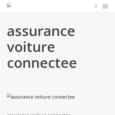
Skip
Menu
to
search
main
assurance
content
voiture
connectee