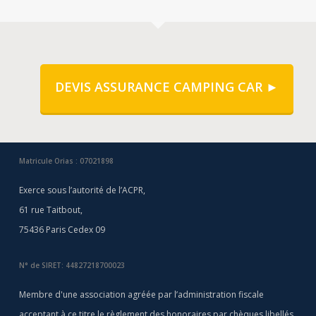
DEVIS ASSURANCE CAMPING CAR ►
Matricule Orias : 07021898
Exerce sous l’autorité de l’ACPR,
61 rue Taitbout,
75436 Paris Cedex 09
N° de SIRET: 44827218700023
Membre d'une association agréée par l’administration fiscale
acceptant à ce titre le règlement des honoraires par chèques libellés