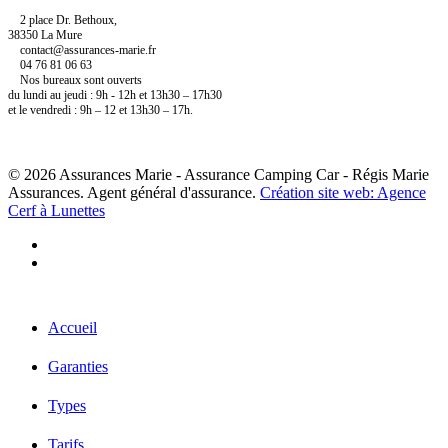
2 place Dr. Bethoux,
38350 La Mure
contact@assurances-marie.fr
04 76 81 06 63
Nos bureaux sont ouverts
du lundi au jeudi : 9h - 12h et 13h30 – 17h30
et le vendredi : 9h – 12 et 13h30 – 17h.
© 2026 Assurances Marie - Assurance Camping Car - Régis Marie
Assurances. Agent général d'assurance.
Création site web: Agence
Cerf à Lunettes
facebook
linkedin
Close
Accueil
Menu
Garanties
Types
Tarifs