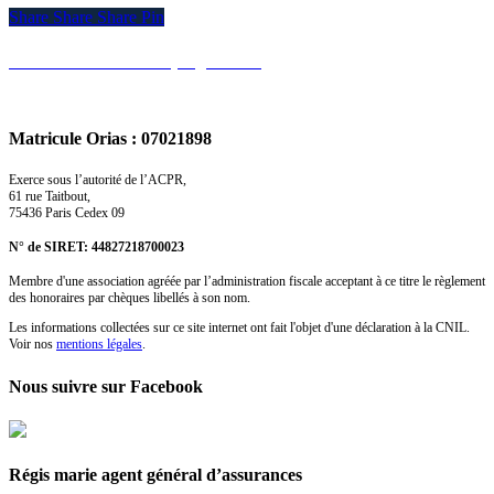
Share
Share
Share
Share
Pin
Devis Assurance Camping Car ►
Matricule Orias : 07021898
Exerce sous l’autorité de l’ACPR,
61 rue Taitbout,
75436 Paris Cedex 09
N° de SIRET: 44827218700023
Membre d'une association agréée par l’administration fiscale acceptant à ce titre le règlement
des honoraires par chèques libellés à son nom.
Les informations collectées sur ce site internet ont fait l'objet d'une déclaration à la CNIL.
Voir nos
mentions légales
.
Nous suivre sur Facebook
Régis marie agent général d’assurances