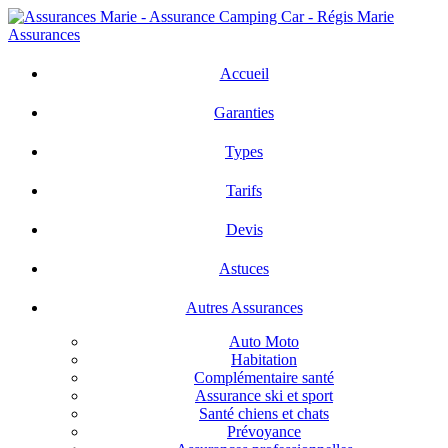
Skip
to
main
search
Menu
content
Accueil
Garanties
Types
Tarifs
Devis
Astuces
Autres Assurances
Auto Moto
Habitation
Complémentaire santé
Assurance ski et sport
Santé chiens et chats
Prévoyance