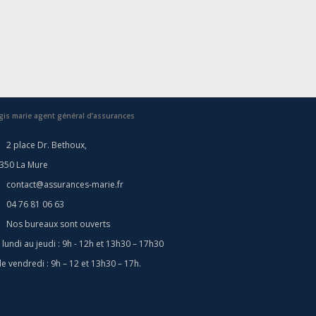
gis marie agent général d’assurances
2 place Dr. Bethoux,
350 La Mure
contact@assurances-marie.fr
04 76 81 06 63
Nos bureaux sont ouverts
 lundi au jeudi : 9h - 12h et 13h30 – 17h30
 le vendredi : 9h – 12 et 13h30 – 17h.