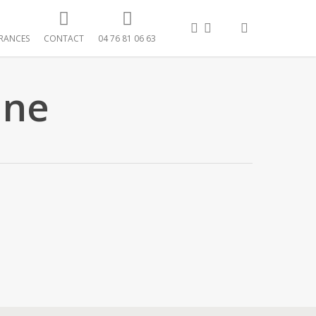
FACEBOOK
LINKEDIN
search
RANCES
CONTACT
04 76 81 06 63
nne