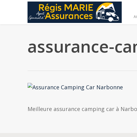
Skip
to
A
main
content
assurance-ca
Meilleure assurance camping car à Narbo