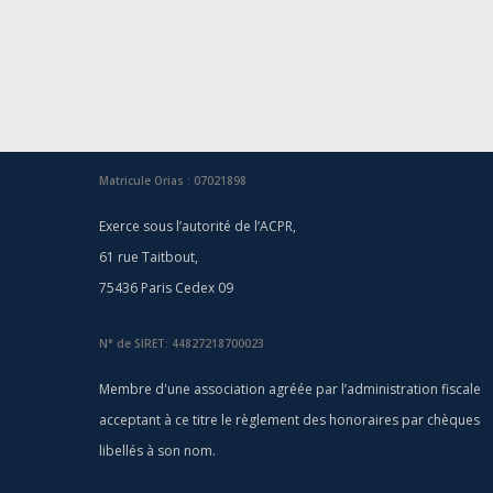
Matricule Orias : 07021898
Exerce sous l’autorité de l’ACPR,
61 rue Taitbout,
75436 Paris Cedex 09
N° de SIRET: 44827218700023
Membre d'une association agréée par l’administration fiscale
acceptant à ce titre le règlement des honoraires par chèques
libellés à son nom.