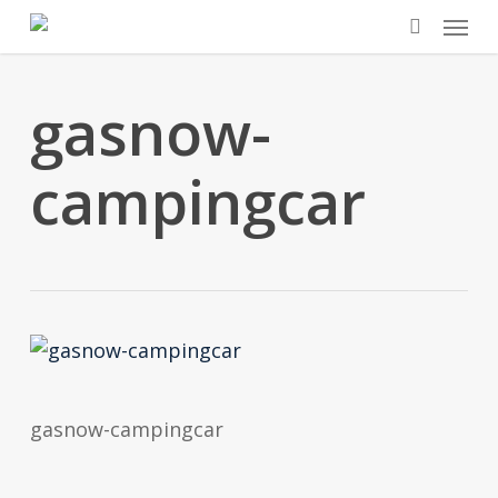
Skip
Menu
to
search
main
gasnow-
content
campingcar
gasnow-campingcar