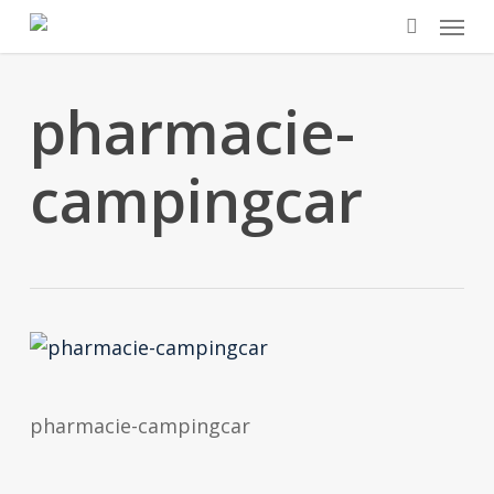
Skip
Menu
to
search
main
pharmacie-
content
campingcar
pharmacie-campingcar