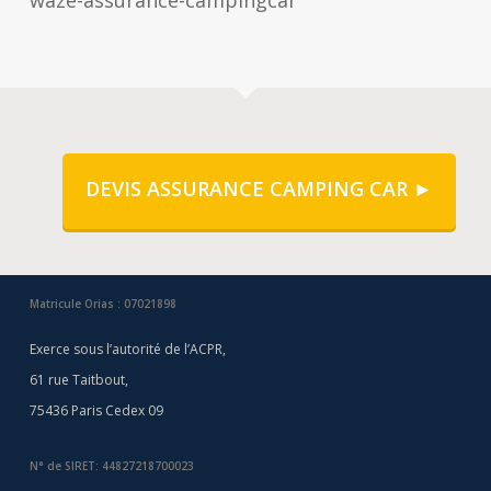
waze-assurance-campingcar
DEVIS ASSURANCE CAMPING CAR ►
Matricule Orias : 07021898
Exerce sous l’autorité de l’ACPR,
61 rue Taitbout,
75436 Paris Cedex 09
N° de SIRET: 44827218700023