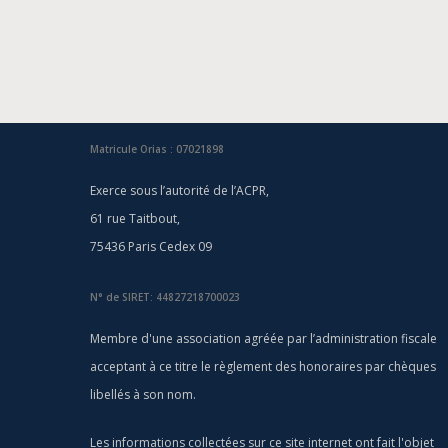
Matricule Orias : 07021898
Exerce sous l’autorité de l’ACPR,
61 rue Taitbout,
75436 Paris Cedex 09
N° de SIRET: 44827218700023
Membre d'une association agréée par l’administration fiscale
acceptant à ce titre le règlement des honoraires par chèques
libellés à son nom.
Les informations collectées sur ce site internet ont fait l'objet