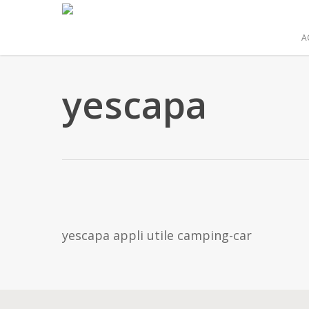
Skip
to
A
main
content
yescapa
yescapa appli utile camping-car