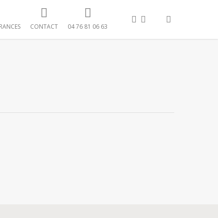
FACEBOOK
LINKEDIN
search
RANCES
CONTACT
04 76 81 06 63