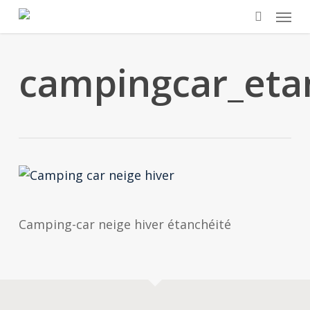
Skip
Menu
to
search
main
campingcar_eta
content
Camping-car neige hiver étanchéité