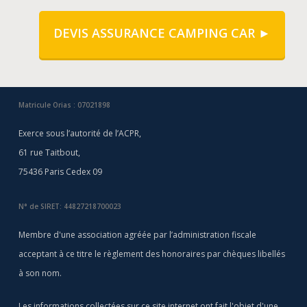
DEVIS ASSURANCE CAMPING CAR ►
Matricule Orias : 07021898
Exerce sous l’autorité de l’ACPR,
61 rue Taitbout,
75436 Paris Cedex 09
N° de SIRET: 44827218700023
Membre d'une association agréée par l’administration fiscale
acceptant à ce titre le règlement des honoraires par chèques libellés
à son nom.
Les informations collectées sur ce site internet ont fait l'objet d'une