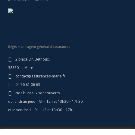
Nous suivre sur Facebook
Régis marie agent général d’assurances
2 place Dr. Bethoux,
38350 La Mure
contact@assurances-marie.fr
04 76 81 06 63
Nos bureaux sont ouverts
du lundi au jeudi : 9h - 12h et 13h30 – 17h30
et le vendredi : 9h – 12 et 13h30 – 17h.