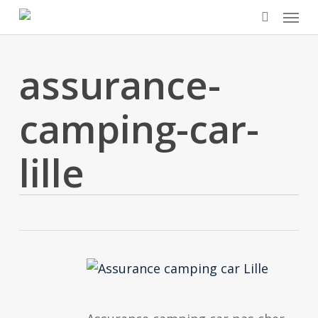
Skip
Menu
to
search
main
assurance-
content
camping-car-
lille