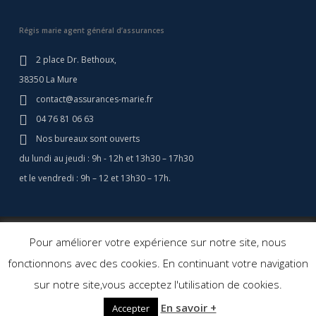
Régis marie agent général d’assurances
2 place Dr. Bethoux,
38350 La Mure
contact@assurances-marie.fr
04 76 81 06 63
Nos bureaux sont ouverts
du lundi au jeudi : 9h - 12h et 13h30 – 17h30
et le vendredi : 9h – 12 et 13h30 – 17h.
© 2026 Assurances Marie - Assurance Camping Car - Régis Marie
Pour améliorer votre expérience sur notre site, nous
Assurances. Agent général d'assurance.
Création site web: Agence
fonctionnons avec des cookies. En continuant votre navigation
Cerf à Lunettes
sur notre site,vous acceptez l'utilisation de cookies.
facebook
linkedin
En savoir +
Accepter