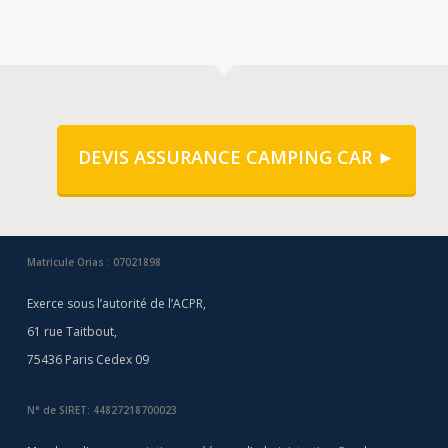
DEVIS ASSURANCE CAMPING CAR ►
Matricule Orias : 07021898
Exerce sous l’autorité de l’ACPR,
61 rue Taitbout,
75436 Paris Cedex 09
N° de SIRET: 44827218700023