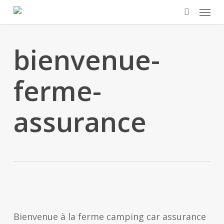
Skip
Menu
to
search
main
bienvenue-
content
ferme-
assurance
Bienvenue à la ferme camping car assurance