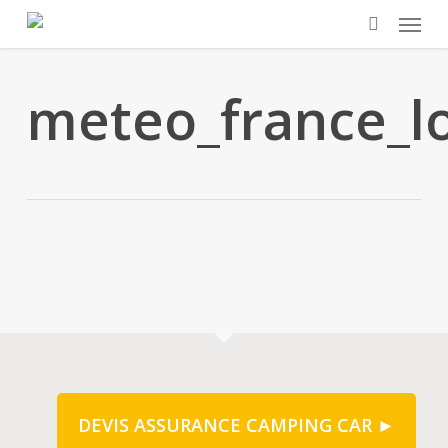
Skip
Menu
to
search
main
meteo_france_l
content
DEVIS ASSURANCE CAMPING CAR ►