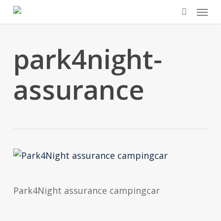
Skip
Menu
to
search
main
park4night-
content
assurance
Park4Night assurance campingcar