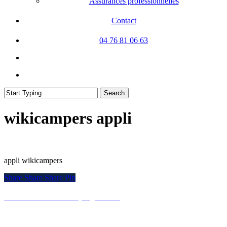
Assurances professionnelles
Contact
04 76 81 06 63
facebook
linkedin
search
Search
Close
Search
wikicampers appli
appli wikicampers
Share
Share
Share
Share
Pin
Devis Assurance Camping Car ►