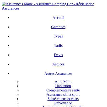
Skip
to
main
search
Menu
content
Accueil
Garanties
Types
Tarifs
Devis
Astuces
Autres Assurances
Auto Moto
Habitation
Complémentaire santé
Assurance ski et sport
Santé chiens et chats
Prévoyance