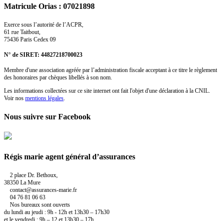
Matricule Orias : 07021898
Exerce sous l’autorité de l’ACPR,
61 rue Taitbout,
75436 Paris Cedex 09
N° de SIRET: 44827218700023
Membre d'une association agréée par l’administration fiscale acceptant à ce titre le règlement
des honoraires par chèques libellés à son nom.
Les informations collectées sur ce site internet ont fait l'objet d'une déclaration à la CNIL.
Voir nos
mentions légales
.
Nous suivre sur Facebook
Régis marie agent général d’assurances
2 place Dr. Bethoux,
38350 La Mure
contact@assurances-marie.fr
04 76 81 06 63
Nos bureaux sont ouverts
du lundi au jeudi : 9h - 12h et 13h30 – 17h30
et le vendredi : 9h – 12 et 13h30 – 17h.