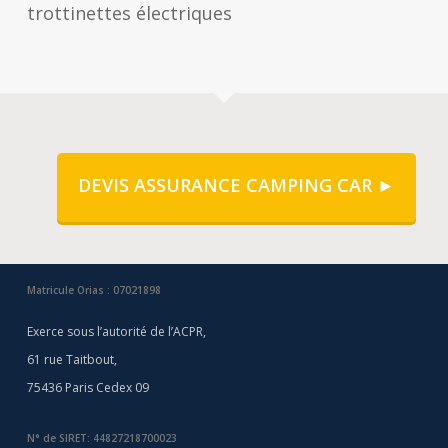
trottinettes électriques
DEVIS ASSURANCE CAMPING CAR ►
Matricule Orias : 07021898
Exerce sous l’autorité de l’ACPR,
61 rue Taitbout,
75436 Paris Cedex 09
N° de SIRET: 44827218700023