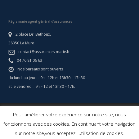
Régis marie agent général d’assurances
2 place Dr. Bethoux,
38350 La Mure
contact@assurances-marie.fr
04 76 81 06 63
Nos bureaux sont ouverts
du lundi au jeudi : 9h - 12h et 13h30 – 17h30
et le vendredi : 9h – 12 et 13h30 – 17h.
© 2026 Assurances Marie - Assurance Camping Car - Régis Marie
Pour améliorer votre expérience sur notre site, nous
Assurances. Agent général d'assurance.
Création site web: Agence
fonctionnons avec des cookies. En continuant votre navigation
Cerf à Lunettes
sur notre site,vous acceptez l'utilisation de cookies.