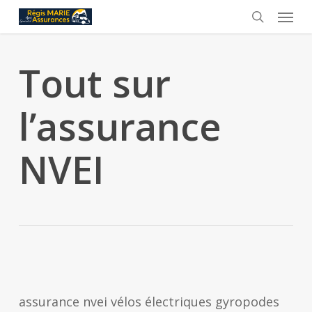
Skip
Menu
to
search
main
Tout sur
content
l’assurance
NVEI
assurance nvei vélos électriques gyropodes