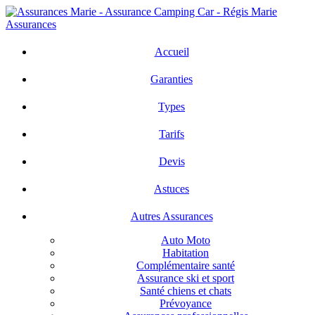
Skip
to
main
search
Menu
content
Accueil
Garanties
Types
Tarifs
Devis
Astuces
Autres Assurances
Auto Moto
Habitation
Complémentaire santé
Assurance ski et sport
Santé chiens et chats
Prévoyance