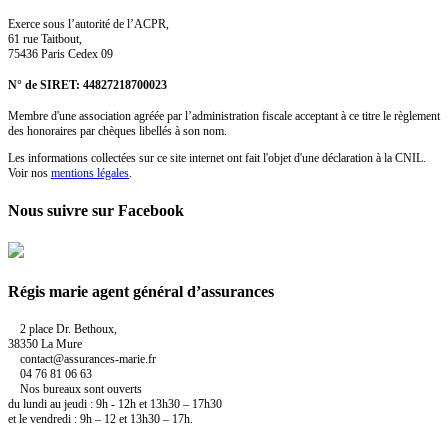
Exerce sous l’autorité de l’ACPR,
61 rue Taitbout,
75436 Paris Cedex 09
N° de SIRET: 44827218700023
Membre d'une association agréée par l’administration fiscale acceptant à ce titre le règlement
des honoraires par chèques libellés à son nom.
Les informations collectées sur ce site internet ont fait l'objet d'une déclaration à la CNIL.
Voir nos
mentions légales
.
Nous suivre sur Facebook
Régis marie agent général d’assurances
2 place Dr. Bethoux,
38350 La Mure
contact@assurances-marie.fr
04 76 81 06 63
Nos bureaux sont ouverts
du lundi au jeudi : 9h - 12h et 13h30 – 17h30
et le vendredi : 9h – 12 et 13h30 – 17h.