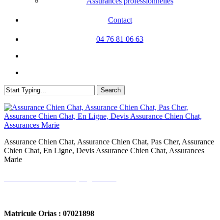
Assurances professionnelles
Contact
04 76 81 06 63
facebook
linkedin
search
Search
Close
Search
Assurance Chien Chat, Assurance Chien Chat, Pas Cher, Assurance
Chien Chat, En Ligne, Devis Assurance Chien Chat, Assurances
Marie
Devis Assurance Camping Car ►
Matricule Orias : 07021898