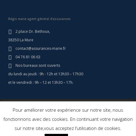
Régis marie agent général d’assurances
2 place Dr. Bethoux,
38350 La Mure
contact@assurances-marie.fr
04 76 81 06 63
Nos bureaux sont ouverts
du lundi au jeudi : 9h - 12h et 13h30 – 17h30
et le vendredi : 9h – 12 et 13h30 – 17h.
© 2026 Assurances Marie - Assurance Camping Car - Régis Marie
Pour améliorer votre expérience sur notre site, nous
Assurances. Agent général d'assurance.
Création site web: Agence
fonctionnons avec des cookies. En continuant votre navigation
Cerf à Lunettes
sur notre site,vous acceptez l'utilisation de cookies.