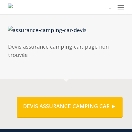
Skip
Menu
to
search
main
content
Devis assurance camping-car, page non
trouvée
DEVIS ASSURANCE CAMPING CAR ►