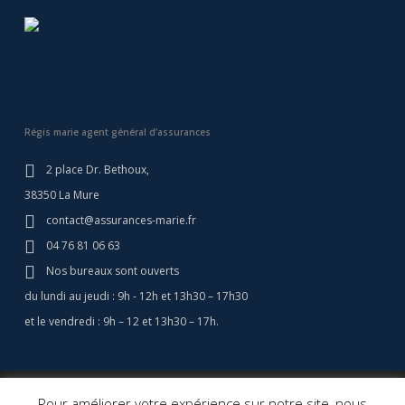
Régis marie agent général d’assurances
2 place Dr. Bethoux,
38350 La Mure
contact@assurances-marie.fr
04 76 81 06 63
Nos bureaux sont ouverts
du lundi au jeudi : 9h - 12h et 13h30 – 17h30
et le vendredi : 9h – 12 et 13h30 – 17h.
© 2026 Assurances Marie - Assurance Camping Car - Régis Marie
Pour améliorer votre expérience sur notre site, nous