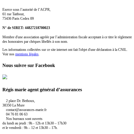
Exerce sous l’autorité de l’ACPR,
61 rue Taitbout,
75436 Paris Cedex 09
N° de SIRET: 44827218700023
Membre d'une association agréée par l’administration fiscale acceptant à ce titre le règlement
des honoraires par chèques libellés à son nom.
Les informations collectées sur ce site internet ont fait l'objet d'une déclaration à la CNIL.
Voir nos
mentions légales
.
Nous suivre sur Facebook
Régis marie agent général d’assurances
2 place Dr. Bethoux,
38350 La Mure
contact@assurances-marie.fr
04 76 81 06 63
Nos bureaux sont ouverts
du lundi au jeudi : 9h - 12h et 13h30 – 17h30
et le vendredi : 9h – 12 et 13h30 – 17h.