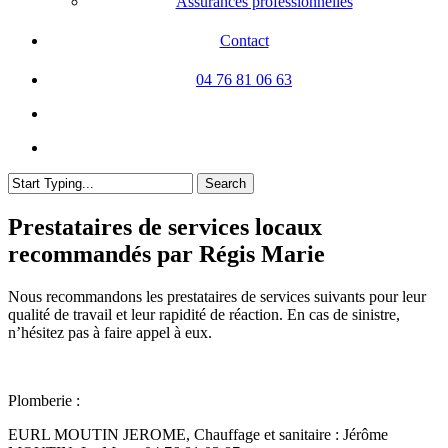
Assurances professionnelles
Contact
04 76 81 06 63
facebook
linkedin
search
Search
Close
Search
Prestataires de services locaux
recommandés par Régis Marie
Nous recommandons les prestataires de services suivants pour leur
qualité de travail et leur rapidité de réaction. En cas de sinistre,
n’hésitez pas à faire appel à eux.
Plomberie :
EURL MOUTIN JEROME, Chauffage et sanitaire : Jérôme