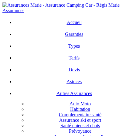
Skip
to
main
search
Menu
content
Accueil
Garanties
Types
Tarifs
Devis
Astuces
Autres Assurances
Auto Moto
Habitation
Complémentaire santé
Assurance ski et sport
Santé chiens et chats
Prévoyance