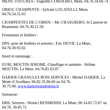
MENS TOITURES : Augustin CORDEIRO, Mens, 04.76.34.60.74
OBIOU CHARPENTE : Sylvain LOCATELLI, Mens,
04.76.34.31.03
CHARPENTES DE L’OBIOU : Mr. CRAIGHERO, St Laurent en
Beaumont, 04.76.30.21.58
Fermetures et fenêtres :
DPS, pose de fenêtres et serrures : Eric DEVIF, La Mure,
04.76.30.92.62
Insert et ramonage :
EURL MOUTIN JEROME, Chauffage et sanitaire : Jérôme
MOUTIN, La Mure, 04.76.81.03.87
DARIER GRANULES BOIS SERVICES : Michel DARIER, La
Motte d’Aveillans, 06.82.35.96.69 ou 04.76.
30.75.68,
www.dariergranulesbois.fr
Serrurerie :
HBS, Serrures : Hemici BENMEHDI, La Mure, 06.14.81.72.87 ou
04.76. 30.85.72