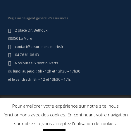
Régis marie agent général d’assurances
2 place Dr. Bethoux,
38350 La Mure
contact@assurances-marie.fr
04 76 81 06 63
Nos bureaux sont ouverts
du lundi au jeudi : 9h - 12h et 13h30 – 17h30
et le vendredi : 9h – 12 et 13h30 – 17h.
© 2026 Assurances Marie - Assurance Camping Car - Régis Marie
Pour améliorer votre expérience sur notre site, nous
Assurances. Agent général d'assurance.
Création site web: Agence
fonctionnons avec des cookies. En continuant votre navigation
Cerf à Lunettes
sur notre site,vous acceptez l'utilisation de cookies.