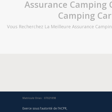
Assurance Camping C
Camping Car 
Vous Recherchez La Meilleure Assurance Campin
Matricule Orias : 07021898
Exerce sous l’autorité de l’ACPR,