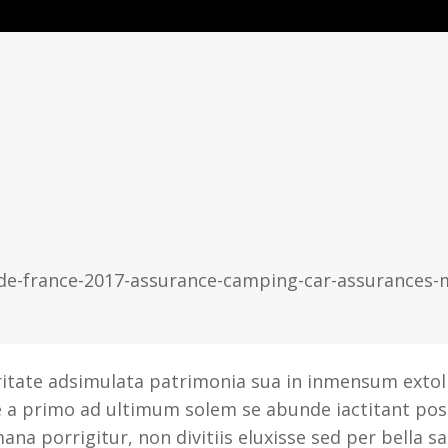
UR DE FRANCE 2
eritate adsimulata patrimonia sua in inmensum exto
e a primo ad ultimum solem se abunde iactitant pos
a porrigitur, non divitiis eluxisse sed per bella s