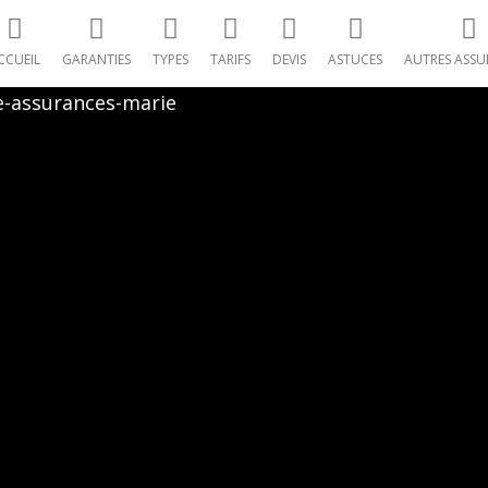
CCUEIL
GARANTIES
TYPES
TARIFS
DEVIS
ASTUCES
AUTRES ASSU