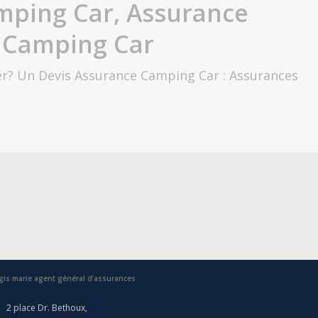
mping Car, Assurance
e Camping Car
r? Un Devis Assurance Camping Car : Assurances
gis marie agent général d’assurances
2 place Dr. Bethoux,