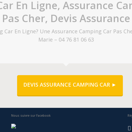
ar En Ligne, Assurance Ca
Pas Cher, Devis Assuranc
g Car En Ligne? Une Assurance Camping Car Pas Che
Marie – 04 76 81 06 63
DEVIS ASSURANCE CAMPING CAR ►
Nous suivre sur Facebook
Ré