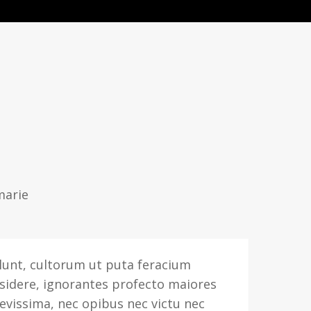
017
llunt, cultorum ut puta feracium
sidere, ignorantes profecto maiores
aevissima, nec opibus nec victu nec