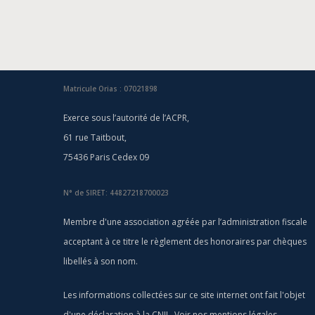
Matricule Orias : 07021898
Exerce sous l’autorité de l’ACPR,
61 rue Taitbout,
75436 Paris Cedex 09
N° de SIRET: 44827218700023
Membre d'une association agréée par l’administration fiscale
acceptant à ce titre le règlement des honoraires par chèques
libellés à son nom.
Les informations collectées sur ce site internet ont fait l'objet
d'une déclaration à la CNIL. Voir nos
mentions légales
.