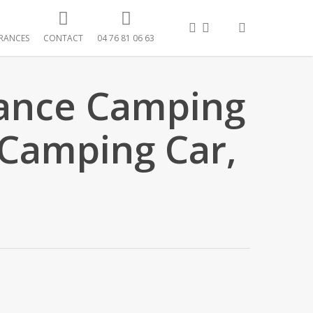
FACEBOOK
LINKEDIN
search
RANCES
CONTACT
04 76 81 06 63
rance Camping
 Camping Car,