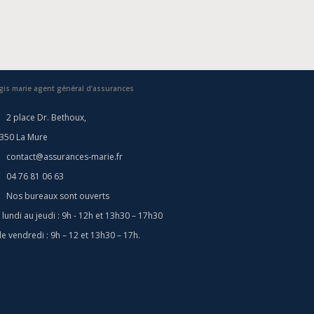
gis marie agent général d’assurances
2 place Dr. Bethoux,
350 La Mure
contact@assurances-marie.fr
04 76 81 06 63
Nos bureaux sont ouverts
 lundi au jeudi : 9h - 12h et 13h30 – 17h30
 le vendredi : 9h – 12 et 13h30 – 17h.