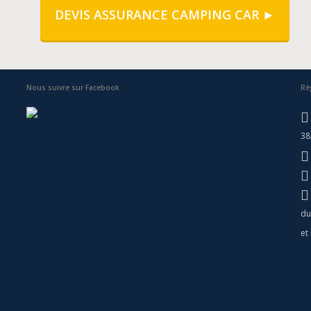
DEVIS ASSURANCE CAMPING CAR ►
Nous suivre sur Facebook
Ré
38
du
et