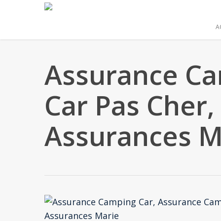
Skip
to
A
main
content
Assurance Ca
Car Pas Cher,
Assurances M