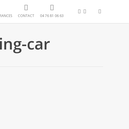
FACEBOOK
LINKEDIN
search
RANCES
CONTACT
04 76 81 06 63
ing-car