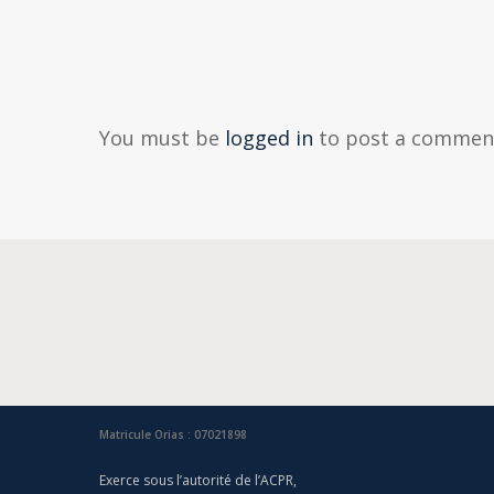
You must be
logged in
to post a commen
Matricule Orias : 07021898
Exerce sous l’autorité de l’ACPR,