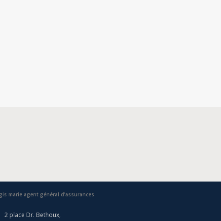
gis marie agent général d’assurances
2 place Dr. Bethoux,