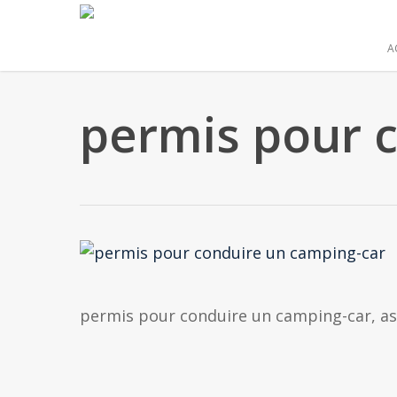
Skip
to
A
main
content
permis pour 
permis pour conduire un camping-car, a