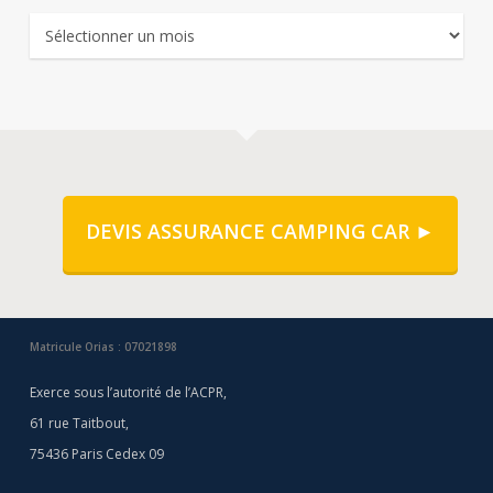
Archives
DEVIS ASSURANCE CAMPING CAR ►
Matricule Orias : 07021898
Exerce sous l’autorité de l’ACPR,
61 rue Taitbout,
75436 Paris Cedex 09