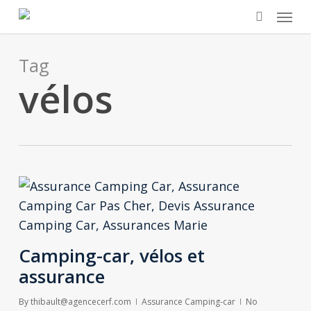
Skip
Menu
to
search
main
Tag
content
vélos
Camping-car, vélos et
assurance
By
thibault@agencecerf.com
Assurance Camping-car
No