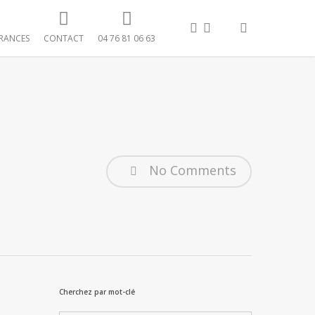
FACEBOOK
LINKEDIN
search
RANCES
CONTACT
04 76 81 06 63
No Comments
Cherchez par mot-clé