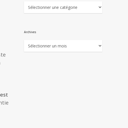
Catégories
Archives
Archives
ste
a
’est
ntie