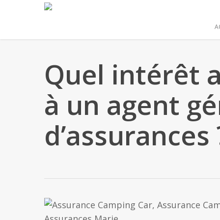
Skip
to
A
main
content
Quel intérêt a
à un agent gé
d’assurances 