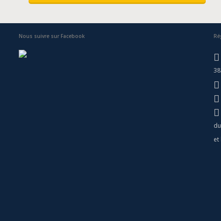
Nous suivre sur Facebook
Ré
38
du
et