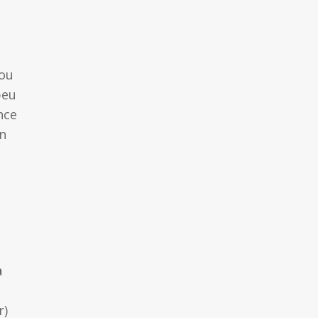
 ou
peu
nce
en
a
r)