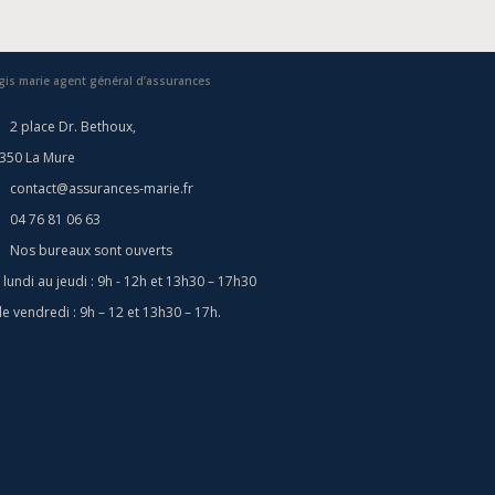
gis marie agent général d’assurances
2 place Dr. Bethoux,
350 La Mure
contact@assurances-marie.fr
04 76 81 06 63
Nos bureaux sont ouverts
 lundi au jeudi : 9h - 12h et 13h30 – 17h30
 le vendredi : 9h – 12 et 13h30 – 17h.