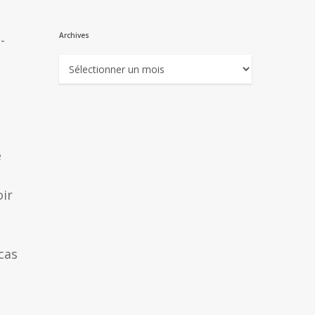
Archives
-
Archives
e
oir
cas