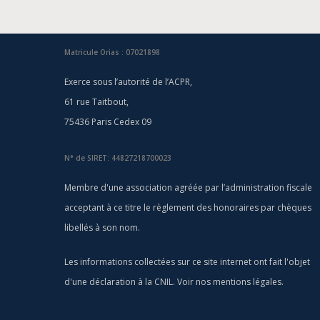
Matricule Orias : 07021898
Exerce sous l’autorité de l’ACPR,
61 rue Taitbout,
75436 Paris Cedex 09
N° de SIRET: 44827218700023
Membre d'une association agréée par l’administration fiscale
acceptant à ce titre le règlement des honoraires par chèques
libellés à son nom.
Les informations collectées sur ce site internet ont fait l'objet
d'une déclaration à la CNIL. Voir nos
mentions légales
.