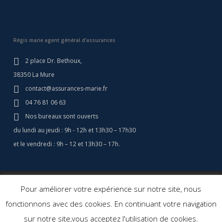
Régis marie agent général d’assurances
2 place Dr. Bethoux,
38350 La Mure
contact@assurances-marie.fr
04 76 81 06 63
Nos bureaux sont ouverts
du lundi au jeudi : 9h - 12h et 13h30 – 17h30
et le vendredi : 9h – 12 et 13h30 – 17h.
© 2026 Assurances Marie - Assurance Camping Car - Régis Marie
Pour améliorer votre expérience sur notre site, nous
Assurances. Agent général d'assurance.
Création site web: Agence
fonctionnons avec des cookies. En continuant votre navigation
Cerf à Lunettes
sur notre site,vous acceptez l'utilisation de cookies.